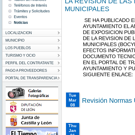
LA REVISION DE LA
2022
Teléfonos de Interés
MUNICIPALES
Wed
Trámites y Solicitudes
Nov 23
00:00:00
Eventos
CET
SE HA PUBLICADO E
Noticias
2022
AYUNTAMIENTO EL 
Wed Nov
23
DE EXPOSICION PUBL
LOCALIZACION
00:00:00
CET
DE LA REVISION DE
2022
MUNICIPIO
MUNICIPALES (BOCYL N
LOS PUEBLOS
EFECTOS INFORMATI
TURISMO Y OCIO
DOCUMENTO TECNIC
EN EL PORTAL DE T
PERFIL DEL CONTRATANTE
AYUNTAMIENTO Y PU
PAGO A PROVEEDORES
SIGUIENTE ENLACE:
PORTAL DE TRANSPARENCIA
Tue
Revisión Normas 
Mar
08
00:00:00
CET
2022
Tue Mar
Thu
08
Jan
00:00:00
CET