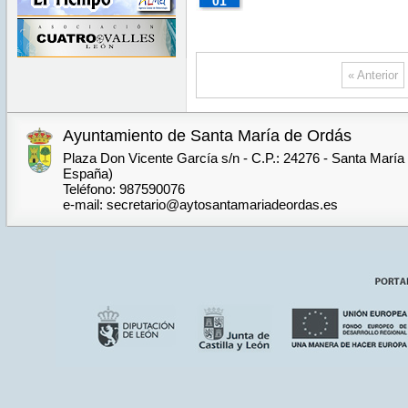
01
2022
01:00:00
Tue Mar
CET
08
00:00:00
1970
CET
Thu
2022
Jan 01
« Anterior
01:00:00
CET
1970
Thu Jan
01
Ayuntamiento de Santa María de Ordás
01:00:00
CET
1970
Plaza Don Vicente García s/n - C.P.: 24276 - Santa María
España)
Teléfono: 987590076
e-mail: secretario@aytosantamariadeordas.es