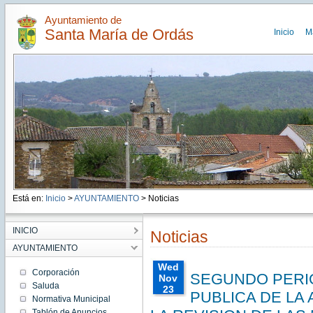
Ayuntamiento de
Santa María de Ordás
Inicio
M
Está en:
Inicio
>
AYUNTAMIENTO
> Noticias
INICIO
Noticias
AYUNTAMIENTO
Wed
Corporación
SEGUNDO PERI
Nov
Saluda
23
PUBLICA DE LA 
Normativa Municipal
00:00:00
CET
Tablón de Anuncios