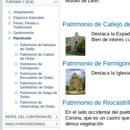
Museo de León.
TURISMO Y OCIO
Alojamientos
Espacios Naturales
Patrimonio de Callejo d
Ferias, Fiestas y
Tradiciones
Gastronomía
Destaca la Espada
Patrimonio
Bien de interés cu
Patrimonio de Adrados
de Ordás
Patrimonio de Callejo
de Ordás
Patrimonio de Formigon
Patrimonio de
Formigones
Destaca la Iglesia
Patrimonio de
Riocastrillo de Ordás
Patrimonio de
Santibáñez de Ordás
Patrimonio de Selga de
Ordás
Patrimonio de Riocastri
Patrimonio de
Villarrodrigo de Ordás
En el lado occidental del pue
PERFIL DEL CONTRATANTE
Corona, que es un castro que 
densa vegetación
PAGO A PROVEEDORES