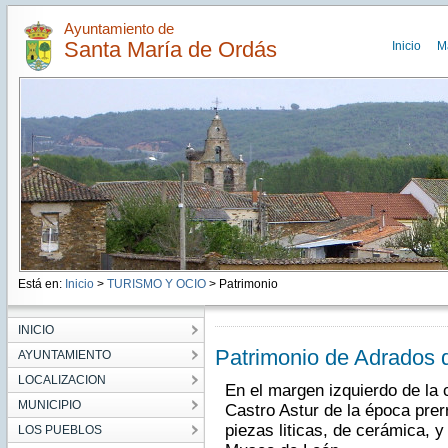
Ayuntamiento de
Santa María de Ordás
Inicio
M
Está en:
Inicio
>
TURISMO Y OCIO
> Patrimonio
INICIO
Patrimonio de Adrados 
AYUNTAMIENTO
LOCALIZACION
En el margen izquierdo de la c
MUNICIPIO
Castro Astur de la época pre
piezas liticas, de cerámica, y
LOS PUEBLOS